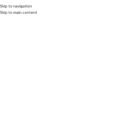
Skip to navigation
Skip to main content
MENU
YazılımBayı.com'da Satış Yapın
Anasayfa
»
Yazılım Kategorileri
»
+Mesleğe göre
»
◻️Üretim, Mamül İş-
Program Çözümleri+
»
ENERJİ, HAMMADDE PROGRAMLARI
»
Güneş
Enerjisi Satış, Dağıtım Yazılımı
54 sonuçtan 1-12 arası gösteriliyor
Detay Filtre
Filtre