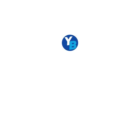
1
2
3
4
5
→
TAMAMEN ÜCRETSİZ